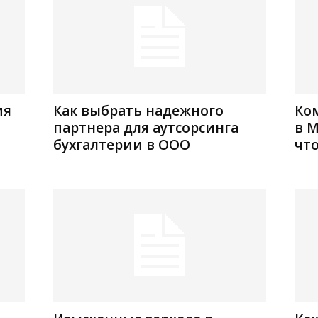
ия
Как выбрать надежного
Ко
партнера для аутсорсинга
в М
бухгалтерии в ООО
что