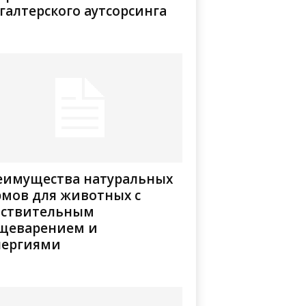
галтерского аутсорсинга
еимущества натуральных
рмов для животных с
вствительным
щеварением и
лергиями