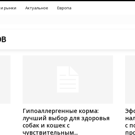
 и рынки
Актуальное
Европа
ОВ
Гипоаллергенные корма:
Эф
лучший выбор для здоровья
на
собак и кошек с
с 
чувствительным...
пр