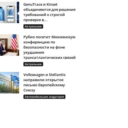
GenuTrace и Kinset
объединяются для решения
требований к строгой
проверке в...
Актуальное
Рубио посетит Мюнхенскую
конференцию по
безопасности на фоне
ухудшения
трансатлантических связей
Актуальное
Volkswagen и Stellantis
направили открытое
письмо Европейскому
Союзу
Автомобильная индустрия