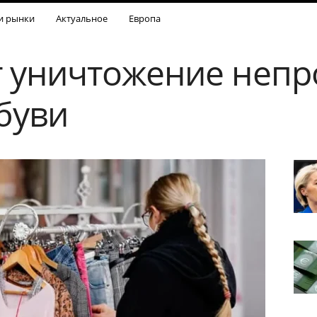
и рынки
Актуальное
Европа
т уничтожение неп
буви