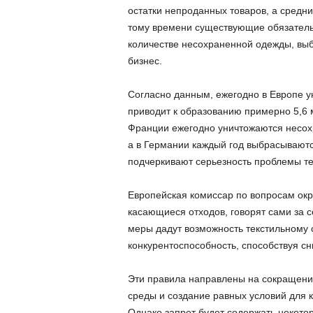
остатки непроданных товаров, а средни
тому времени существующие обязательс
количестве несохраненной одежды, выб
бизнес.
Согласно данным, ежегодно в Европе у
приводит к образованию примерно 5,6 м
Франции ежегодно уничтожаются несох
а в Германии каждый год выбрасывают
подчеркивают серьезность проблемы те
Европейская комиссар по вопросам ок
касающиеся отходов, говорят сами за 
меры дадут возможность текстильному с
конкурентоспособность, способствуя с
Эти правила направлены на сокращени
среды и создание равных условий для 
Однако запрет будет содержать некото