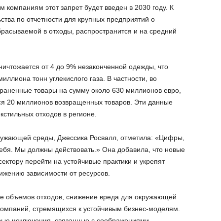
м компаниям этот запрет будет введен в 2030 году. К
тва по отчетности для крупных предприятий о
расываемой в отходы, распространится и на средний
ничтожается от 4 до 9% незаконченной одежды, что
иллиона тонн углекислого газа. В частности, во
раненные товары на сумму около 630 миллионов евро,
ся 20 миллионов возвращенных товаров. Эти данные
кстильных отходов в регионе.
ружающей среды, Джессика Росвалл, отметила: «Цифры,
себя. Мы должны действовать.» Она добавила, что новые
ектору перейти на устойчивые практики и укрепят
нижению зависимости от ресурсов.
е объемов отходов, снижение вреда для окружающей
компаний, стремящихся к устойчивым бизнес-моделям.
рые исключения, связанные с соображениями